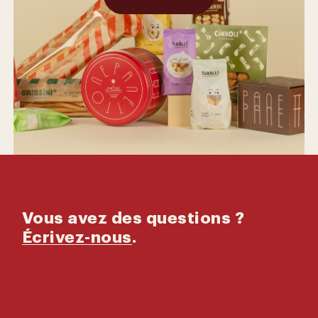
Mis en
avant
Vous avez des questions ?
Écrivez-nous
.
Les produits
Rootstic vous
offrent la tradition
a tavola