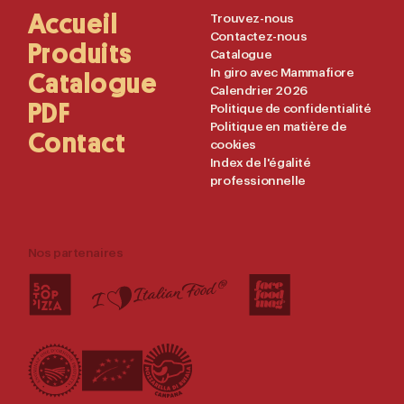
La passata, il ragù, i pomodori pelati…
Main
Accueil
Useful
Trouvez-nous
fatti della Mamma
Contactez-nous
Navigation
Links
Produits
Catalogue
In giro avec Mammafiore
Voir produits
Catalogue
Calendrier 2026
PDF
Politique de confidentialité
Politique en matière de
Contact
cookies
Index de l'égalité
professionnelle
Nos partenaires